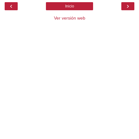
‹
›
Inicio
Ver versión web