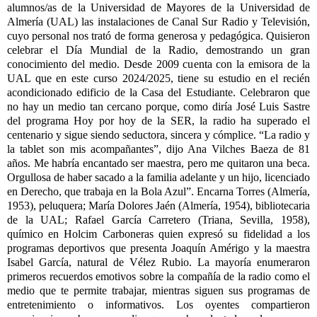
alumnos/as de la Universidad de Mayores de la Universidad de
Almería (UAL) las instalaciones de Canal Sur Radio y Televisión,
cuyo personal nos trató de forma generosa y pedagógica. Quisieron
celebrar el Día Mundial de la Radio, demostrando un gran
conocimiento del medio. Desde 2009 cuenta con la emisora de la
UAL que en este curso 2024/2025, tiene su estudio en el recién
acondicionado edificio de la Casa del Estudiante. Celebraron que
no hay un medio tan cercano porque, como diría José Luis Sastre
del programa Hoy por hoy de la SER, la radio ha superado el
centenario y sigue siendo seductora, sincera y cómplice. “La radio y
la tablet son mis acompañantes”, dijo Ana Vilches Baeza de 81
años. Me habría encantado ser maestra, pero me quitaron una beca.
Orgullosa de haber sacado a la familia adelante y un hijo, licenciado
en Derecho, que trabaja en la Bola Azul”. Encarna Torres (Almería,
1953), peluquera; María Dolores Jaén (Almería, 1954), bibliotecaria
de la UAL; Rafael García Carretero (Triana, Sevilla, 1958),
químico en Holcim Carboneras quien expresó su fidelidad a los
programas deportivos que presenta Joaquín Amérigo y la maestra
Isabel García, natural de Vélez Rubio. La mayoría enumeraron
primeros recuerdos emotivos sobre la compañía de la radio como el
medio que te permite trabajar, mientras siguen sus programas de
entretenimiento o informativos. Los oyentes compartieron