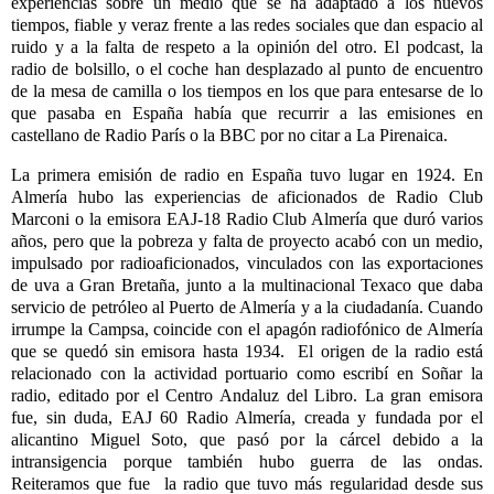
experiencias sobre un medio que se ha adaptado a los nuevos
tiempos, fiable y veraz frente a las redes sociales que dan espacio al
ruido y a la falta de respeto a la opinión del otro. El podcast, la
radio de bolsillo, o el coche han desplazado al punto de encuentro
de la mesa de camilla o los tiempos en los que para entesarse de lo
que pasaba en España había que recurrir a las emisiones en
castellano de Radio París o la BBC por no citar a La Pirenaica.
La primera emisión de radio en España tuvo lugar en 1924. En
Almería hubo las experiencias de aficionados de Radio Club
Marconi o la emisora EAJ-18 Radio Club Almería que duró varios
años, pero que la pobreza y falta de proyecto acabó con un medio,
impulsado por radioaficionados, vinculados con las exportaciones
de uva a Gran Bretaña, junto a la multinacional Texaco que daba
servicio de petróleo al Puerto de Almería y a la ciudadanía. Cuando
irrumpe la Campsa, coincide con el apagón radiofónico de Almería
que se quedó sin emisora hasta 1934. El origen de la radio está
relacionado con la actividad portuario como escribí en Soñar la
radio, editado por el Centro Andaluz del Libro. La gran emisora
fue, sin duda, EAJ 60 Radio Almería, creada y fundada por el
alicantino Miguel Soto, que pasó por la cárcel debido a la
intransigencia porque también hubo guerra de las ondas.
Reiteramos que fue la radio que tuvo más regularidad desde sus