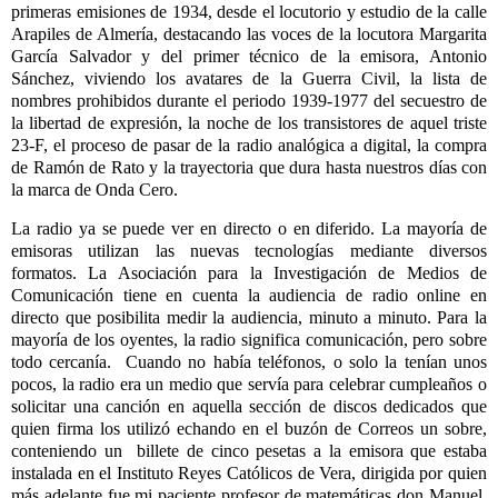
primeras emisiones de 1934, desde el locutorio y estudio de la calle
Arapiles de Almería, destacando las voces de la locutora Margarita
García Salvador y del primer técnico de la emisora, Antonio
Sánchez, viviendo los avatares de la Guerra Civil, la lista de
nombres prohibidos durante el periodo 1939-1977 del secuestro de
la libertad de expresión, la noche de los transistores de aquel triste
23-F, el proceso de pasar de la radio analógica a digital, la compra
de Ramón de Rato y la trayectoria que dura hasta nuestros días con
la marca de Onda Cero.
La radio ya se puede ver en directo o en diferido. La mayoría de
emisoras utilizan las nuevas tecnologías mediante diversos
formatos. La Asociación para la Investigación de Medios de
Comunicación tiene en cuenta la audiencia de radio online en
directo que posibilita medir la audiencia, minuto a minuto. Para la
mayoría de los oyentes, la
radio significa comunicación, pero sobre
todo cercanía. Cuando no había teléfonos, o solo la tenían unos
pocos, la radio era un medio que servía para celebrar cumpleaños o
solicitar una canción en aquella sección de discos dedicados que
quien firma los utilizó echando en el buzón de Correos un sobre,
conteniendo un billete de cinco pesetas a la emisora que estaba
instalada en el Instituto Reyes Católicos de Vera, dirigida por quien
más adelante fue mi paciente profesor de matemáticas don Manuel,