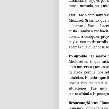
distancia. Si bajo es po
muy a menudo, nos pasamo
TV3:
"Me siento muy valo
Mediaset. Sí siento que 
diferentes. Puedo hac
gusta. También me hacía
abierta a cualquier pro
hay varios en desarrollo
además cualquier cosa se
Yo Afrodita
:
"La mayor p
Mediaset en la que sabí
libro me servía para esca
de nada porque nos ad
intuición. No sabía qué 
novela con mi tablet y
situaciones. Fue muy 
personalidad a la protago
Broncano/Motos:
“Juan
principio. Somos fans de