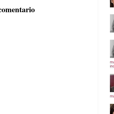
comentario
ma
in
má