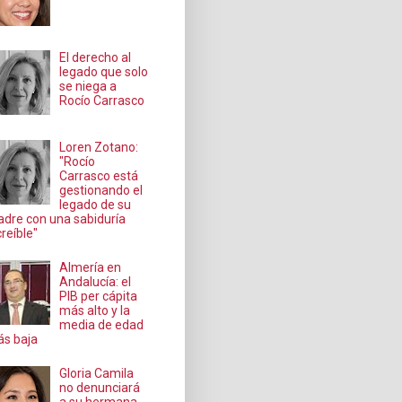
El derecho al
legado que solo
se niega a
Rocío Carrasco
Loren Zotano:
"Rocío
Carrasco está
gestionando el
legado de su
dre con una sabiduría
creíble"
Almería en
Andalucía: el
PIB per cápita
más alto y la
media de edad
s baja
Gloria Camila
no denunciará