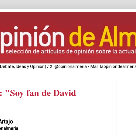
de Debate, Ideas y Opinión) / X: @opinionalmeria / Mail: laopiniondealm
: "Soy fan de David
Artajo
onalmeria