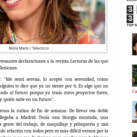
3
3
TOP S
Núria Marín / Telecinco
resantes declaraciones a la revista
Lecturas
de las que
lexiones:
t
: "Me sentí serena, lo acepté con serenidad, como
lguien te dice que ya no siente por ti. Es algo que no
Ca
ndo al futuro porque ya tenía otros proyectos fuera,
 quién sabe en un futuro".
os la rutina de fin de semana. De llevar esa doble
llegaba a Madrid. Tenía una liturgia montada, una
la gente del trabajo, de maquillaje y peluquería y mis
ndo relación con todos pero es más difícil vernos por la