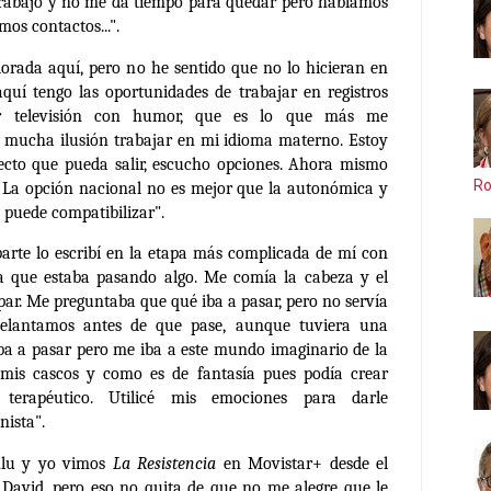
r trabajo y no me da tiempo para quedar pero hablamos
s contactos...".
rada aquí, pero no he sentido que no lo hicieran en
aquí tengo las oportunidades de trabajar en registros
er televisión con humor, que es lo que más me
 mucha ilusión trabajar en mi idioma materno. Estoy
yecto que pueda salir, escucho opciones. Ahora mismo
Ro
. La opción nacional no es mejor que la autonómica y
 puede compatibilizar".
arte lo escribí en la etapa más complicada de mí con
a que estaba pasando algo. Me comía la cabeza y el
par. Me preguntaba que qué iba a pasar, pero no servía
elantamos antes de que pase, aunque tuviera una
iba a pasar pero me iba a este mundo imaginario de la
 mis cascos y como es de fantasía pues podía crear
terapéutico. Utilicé mis emociones para darle
nista".
lu y yo vimos
La Resistencia
en Movistar+ desde el
 David, pero eso no quita de que no me alegre que le