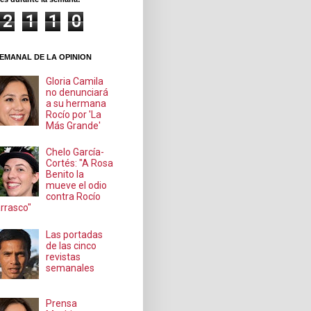
2
1
1
0
EMANAL DE LA OPINION
Gloria Camila
no denunciará
a su hermana
Rocío por 'La
Más Grande'
Chelo García-
Cortés: "A Rosa
Benito la
mueve el odio
contra Rocío
rrasco"
Las portadas
de las cinco
revistas
semanales
Prensa