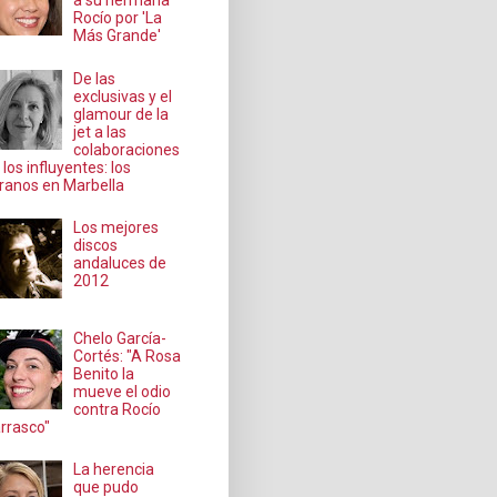
a su hermana
Rocío por 'La
Más Grande'
De las
exclusivas y el
glamour de la
jet a las
colaboraciones
 los influyentes: los
ranos en Marbella
Los mejores
discos
andaluces de
2012
Chelo García-
Cortés: "A Rosa
Benito la
mueve el odio
contra Rocío
rrasco"
La herencia
que pudo