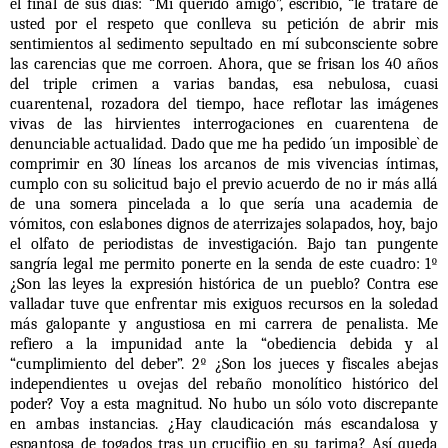
el final de sus días: “Mi querido amigo”, escribió, “le trataré de
usted por el respeto que conlleva su petición de abrir mis
sentimientos al sedimento sepultado en mí subconsciente sobre
las carencias que me corroen. Ahora, que se frisan los 40 años
del triple crimen a varias bandas, esa nebulosa, cuasi
cuarentenal, rozadora del tiempo, hace reflotar las imágenes
vivas de las hirvientes interrogaciones en cuarentena de
denunciable actualidad. Dado que me ha pedido ´un imposible` de
comprimir en 30 líneas los arcanos de mis vivencias íntimas,
cumplo con su solicitud bajo el previo acuerdo de no ir más allá
de una somera pincelada a lo que sería una academia de
vómitos, con eslabones dignos de aterrizajes solapados, hoy, bajo
el olfato de periodistas de investigación. Bajo tan pungente
sangría legal me permito ponerte en la senda de este cuadro: 1º
¿Son las leyes la expresión histórica de un pueblo? Contra ese
valladar tuve que enfrentar mis exiguos recursos en la soledad
más galopante y angustiosa en mi carrera de penalista. Me
refiero a la impunidad ante la “obediencia debida y al
“cumplimiento del deber”. 2º ¿Son los jueces y fiscales abejas
independientes u ovejas del rebaño monolítico histórico del
poder? Voy a esta magnitud. No hubo un sólo voto discrepante
en ambas instancias. ¿Hay claudicación más escandalosa y
espantosa de togados tras un crucifijo en su tarima? Así queda