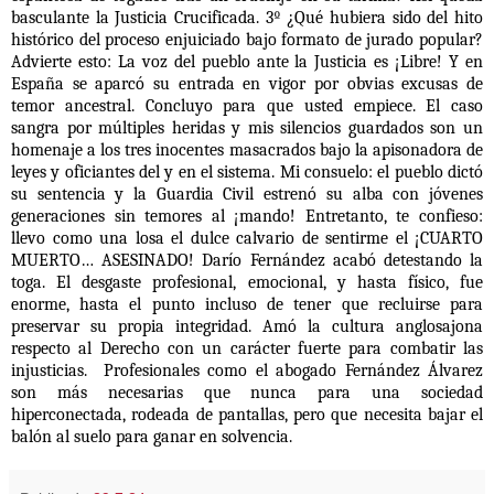
basculante la Justicia Crucificada. 3º ¿Qué hubiera sido del hito
histórico del proceso enjuiciado bajo formato de jurado popular?
Advierte esto: La voz del pueblo ante la Justicia es ¡Libre! Y en
España se aparcó su entrada en vigor por obvias excusas de
temor ancestral. Concluyo para que usted empiece. El caso
sangra por múltiples heridas y mis silencios guardados son un
homenaje a los tres inocentes masacrados bajo la apisonadora de
leyes y oficiantes del y en el sistema. Mi consuelo: el pueblo dictó
su sentencia y la Guardia Civil estrenó su alba con jóvenes
generaciones sin temores al ¡mando! Entretanto, te confieso:
llevo como una losa el dulce calvario de sentirme el ¡CUARTO
MUERTO… ASESINADO! Darío Fernández acabó detestando la
toga. El desgaste profesional, emocional, y hasta físico, fue
enorme, hasta el punto incluso de tener que recluirse para
preservar su propia integridad. Amó la cultura anglosajona
respecto al Derecho con un carácter fuerte para combatir las
injusticias. Profesionales como el abogado Fernández Álvarez
son más necesarias que nunca para una sociedad
hiperconectada, rodeada de pantallas, pero que necesita bajar el
balón al suelo para ganar en solvencia.