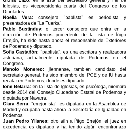
Gloria Elizo:
en la lista del secretario general y fiel de
Iglesias, es vicepresidenta cuarta del Congreso de los
Diputados.
Noelia Vera:
consejera "pablista" es periodista y
presentadora de "La Tuerka".
Pablo Bustinduy:
el tercer consejero que entra en la
dirección de Podemos procedente de la lista de Íñigo
Errejón, ha sido hasta ahora el responsable de Exteriores
de Podemos y diputado.
Sofía Castañón:
"pablista", es una escritora y realizadora
asturiana, actualmente diputada de Podemos en el
Congreso.
Manolo Monereo:
jiennense, también candidato del
secretario general, ha sido miembro del PCE y de IU hasta
recalar en Podemos, donde es diputado.
Ione Belarra:
en la lista de Iglesias, es psicóloga, miembro
desde 2014 del Consejo Ciudadano Estatal de Podemos y
diputada por Navarra.
Clara Serra:
"errejonista", es diputada en la Asamblea de
Madrid y ocupaba hasta ahora la Secretaría de Igualdad en
Podemos.
Juan Pedro Yllanes:
otro afín a Íñigo Errejón, el juez en
excedencia es diputado y ha tenido algún encontronazo