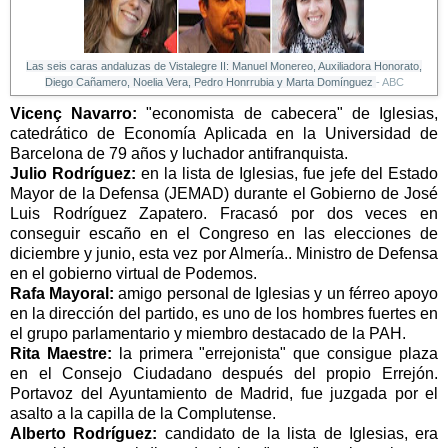
Las seis caras andaluzas de Vistalegre II: Manuel Monereo, Auxiliadora Honorato,
Diego Cañamero, Noelia Vera, Pedro Honrrubia y Marta Domínguez
- ABC
Vicenç Navarro:
"economista de cabecera" de Iglesias,
catedrático de Economía Aplicada en la Universidad de
Barcelona de 79 años y luchador antifranquista.
Julio Rodríguez:
en la lista de Iglesias, fue jefe del Estado
Mayor de la Defensa (JEMAD) durante el Gobierno de José
Luis Rodríguez Zapatero. Fracasó por dos veces en
conseguir escaño en el Congreso en las elecciones de
diciembre y junio, esta vez por Almería.. Ministro de Defensa
en el gobierno virtual de Podemos.
Rafa Mayoral:
amigo personal de Iglesias y un férreo apoyo
en la dirección del partido, es uno de los hombres fuertes en
el grupo parlamentario y miembro destacado de la PAH.
Rita Maestre:
la primera "errejonista" que consigue plaza
en el Consejo Ciudadano después del propio Errejón.
Portavoz del Ayuntamiento de Madrid, fue juzgada por el
asalto a la capilla de la Complutense.
Alberto Rodríguez:
candidato de la lista de Iglesias, era