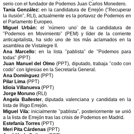
serio con el fundador de Podemos Juan Carlos Monedero.
Tania González:
en la candidatura de Errejón ("Recuperar
la ilusión", RLI), actualmente es la portavoz de Podemos en
el Parlamento Europeo.
Miguel Urbán:
el 'número uno' de la candidatura de
"Podemos en Movimiento" (PEM) y líder de la corriente
anticapitalista, ha sido uno de los más aclamados en la
asamblea de Vistalegre II.
Ana Marcello:
en la lista "pablista" de "Podemos para
todas" (PPT)
Juan Manuel del Olmo
(PPT), diputado, trabaja "codo con
codo" con Iglesias en la Secretaría General.
Ana Domínguez
(PPT)
Pilar Lima
(PPT)
Idioia Villanueva
(PPT)
Jorge Moruno
(RLI)
Angela Ballester
, diputada valenciana y candidata en la
lista de Íñigo Errejón.
Miguel Vila:
inicialmente "pablista", posteriormente se unió
a la lista de Errejón tras las crisis de Podemos en Madrid.
Estefanía Torres
(PPT)
Meri Pita Cárdenas
(PPT)