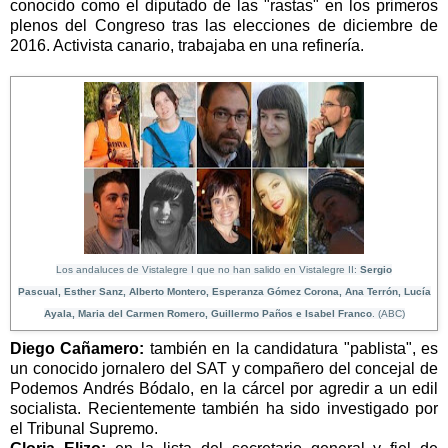
conocido como el diputado de las "rastas" en los primeros
plenos del Congreso tras las elecciones de diciembre de
2016. Activista canario, trabajaba en una refinería.
Los andaluces de Vistalegre I que no han salido en Vistalegre II:
Sergio
Pascual,
Esther Sanz, A
lberto Montero, E
speranza Gómez Corona,
Ana Terrón, Lu
cía
Ayala,
Maria del Carmen Romero,
Guillermo Paños e
Isabel Franco
. (ABC)
Diego Cañamero:
también en la candidatura "pablista", es
un conocido jornalero del SAT y compañero del concejal de
Podemos Andrés Bódalo, en la cárcel por agredir a un edil
socialista. Recientemente también ha sido investigado por
el Tribunal Supremo.