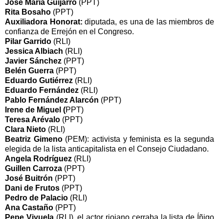
José María Guijarro
(PPT)
Rita Bosaho
(PPT)
Auxiliadora Honorat:
diputada, es una de las miembros de
confianza de Errejón en el Congreso.
Pilar Garrido
(RLI)
Jessica Albiach
(RLI)
Javier Sánchez
(PPT)
Belén Guerra
(PPT)
Eduardo Gutiérrez
(RLI)
Eduardo Fernández
(RLI)
Pablo Fernández Alarcón
(PPT)
Irene de Miguel (
PPT)
Teresa Arévalo
(PPT)
Clara Nieto
(RLI)
Beatriz Gimeno
(PEM): activista y feminista es la segunda
elegida de la lista anticapitalista en el Consejo Ciudadano.
Angela Rodríguez
(RLI)
Guillen Carroza
(PPT)
José Buitrón
(PPT)
Dani de Frutos
(PPT)
Pedro de Palacio
(RLI)
Ana Castaño
(PPT)
Pepe Viyuela
(RLI), el actor riojano cerraba la lista de Íñigo