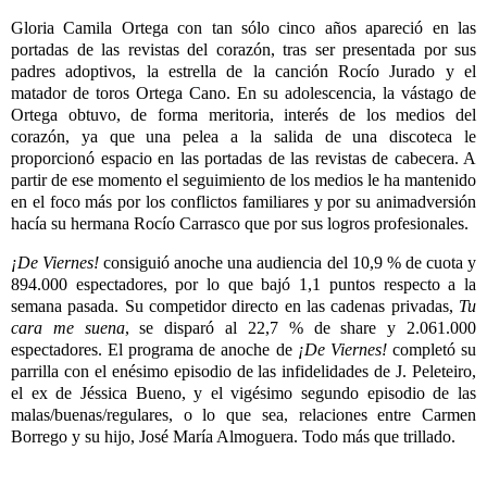
Gloria Camila Ortega con tan sólo cinco años apareció en las
portadas de las revistas del corazón, tras ser presentada por sus
padres adoptivos, la estrella de la canción Rocío Jurado y el
matador de toros Ortega Cano. En su adolescencia, la vástago de
Ortega obtuvo, de forma meritoria, interés de los medios del
corazón, ya que una pelea a la salida de una discoteca le
proporcionó espacio en las portadas de las revistas de cabecera. A
partir de ese momento el seguimiento de los medios le ha mantenido
en el foco más por los conflictos familiares y por su animadversión
hacía su hermana Rocío Carrasco que por sus
logros profesionales.
¡De Viernes!
consiguió anoche una audiencia del 10,9 % de cuota y
894.000 espectadores, por lo que bajó 1,1 puntos respecto a la
semana pasada. Su competidor directo en las cadenas privadas,
Tu
cara me suena
, se disparó al 22,7 % de share y 2.061.000
espectadores. El programa de anoche de
¡De Viernes!
completó su
parrilla con el enésimo episodio de las infidelidades de J. Peleteiro,
el ex de Jéssica Bueno, y el vigésimo segundo episodio de las
malas/buenas/regulares, o lo que sea, relaciones entre Carmen
Borrego y su hijo, José María Almoguera. Todo más que trillado.