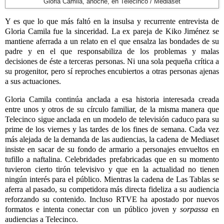
Gloria Camila, anoche, en Telecinco / Mediaset
Y es que lo que más faltó en la insulsa y recurrente entrevista de
Gloria Camila fue la sinceridad. La ex pareja de Kiko Jiménez se
mantiene aferrada a un relato en el que ensalza las bondades de su
padre y en el que responsabiliza de los problemas y malas
decisiones de éste a terceras personas. Ni una sola pequeña crítica a
su progenitor, pero sí reproches encubiertos a otras personas ajenas
a sus actuaciones.
Gloria Camila continúa anclada a esa historia interesada creada
entre unos y otros de su círculo familiar, de la misma manera que
Telecinco sigue anclada en un modelo de televisión caduco para su
prime de los viernes y las tardes de los fines de semana. Cada vez
más alejada de la demanda de las audiencias, la cadena de Mediaset
insiste en sacar de su fondo de armario a personajes envueltos en
tufillo a naftalina. Celebridades prefabricadas que en su momento
tuvieron cierto tirón televisivo y que en la actualidad no tienen
ningún interés para el público.
Mientras la cadena de Las Tablas se
aferra al pasado, su competidora más directa fideliza a su audiencia
reforzando su contenido. Incluso RTVE ha apostado por nuevos
formatos e intenta conectar con un público joven y
sorpassa
en
audiencias a Telecinco.