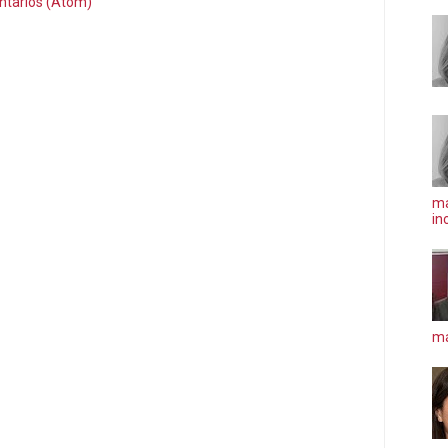
ntarios (Atom)
ma
in
má