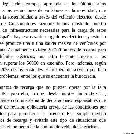
 legislación europea aprobada en los últimos años
e a las
reducciones de emisiones en la movilidad, que
r la
sostenibilidad a través del vehículo eléctrico, desde
a de
Consumidores siempre hemos mostrado nuestra
ta de
infraestructuras necesarias para la carga de estos
España hay escasez de cargadores eléctricos y esto ha
se produce una n una salida masiva de vehículos por
ta. Actualmente existen 20.000 puntos de recarga para
ículos eléctricos, una cifra bastante inferior a los
n superar los 50000 en este año. Pero, además, según
 20% de los existentes están fuera de servicio por falta
roblemas, entre los que se encuentra la burocracia.
puntos de recarga que no pueden operar por la falta
rativa para ello, lo que, desde nuestro punto de vista,
lmente con un sistema de declaraciones responsables
que
d de revisión obligatoria previa de las
condiciones por
tos para proceder a la licencia. Esta
simple medida
tos de recarga y evitaría este tipo de
situaciones que
asta el momento de la compra de
vehículos eléctricos.
Lector