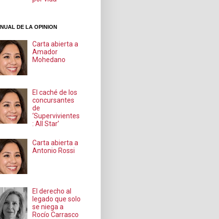
NUAL DE LA OPINION
Carta abierta a
Amador
Mohedano
El caché de los
concursantes
de
‘Supervivientes
: All Star’
Carta abierta a
Antonio Rossi
El derecho al
legado que solo
se niega a
Rocío Carrasco