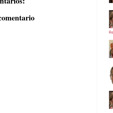
ntarios:
comentario
Ro