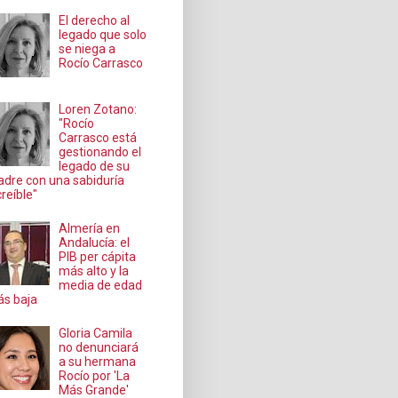
El derecho al
legado que solo
se niega a
Rocío Carrasco
Loren Zotano:
"Rocío
Carrasco está
gestionando el
legado de su
dre con una sabiduría
creíble"
Almería en
Andalucía: el
PIB per cápita
más alto y la
media de edad
s baja
Gloria Camila
no denunciará
a su hermana
Rocío por 'La
Más Grande'