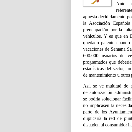
Ante la
referent
apuesta decididamente po
la Asociación Español
preocupación por la fal
vehículos. Y es que en
quedado patente
cuando 
vacaciones de
Semana San
600.000
usuarios de veh
programados
que debería
estadísticas
del sector, un
de
mantenimiento u otros p
Así, se ve multitud de 
de
autorización administ
se
podría solucionar fáci
no implicasen la necesida
parte de los Ayuntamien
duplicaría la red de pun
disuaden al consumidor h