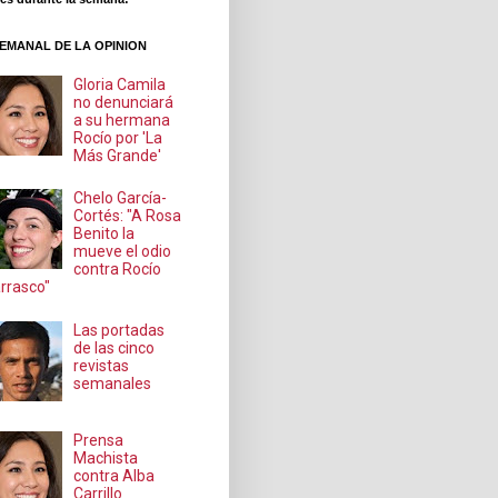
EMANAL DE LA OPINION
Gloria Camila
no denunciará
a su hermana
Rocío por 'La
Más Grande'
Chelo García-
Cortés: "A Rosa
Benito la
mueve el odio
contra Rocío
rrasco"
Las portadas
de las cinco
revistas
semanales
Prensa
Machista
contra Alba
Carrillo