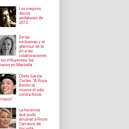
Los mejores
discos
andaluces de
2012
De las
exclusivas y el
glamour de la
jet a las
colaboraciones
 los influyentes: los
ranos en Marbella
Chelo García-
Cortés: "A Rosa
Benito la
mueve el odio
contra Rocío
rrasco"
La herencia
que pudo
arruinar a Rocío
Carrasco de
por vida