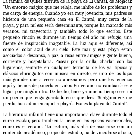
La familia de Quiles disfruta de la playa de El Cantal, de Mojácar.
“Un entorno mágico que me relaja, me inhibe de los problemas y
me carga de energía. Cuando yo era muy jovencita, mis padres se
hicieron de una pequeña casa en El Cantal, muy cerca de la
playa, y para mí eso sería determinante, porque ha marcado mis
veranos, mi trayectoria y también todo lo que escribo. Este
pequeño rincón es durante un tiempo del año mi refugio, una
fuente de inspiración inagotable. La luz aquí es diferente, así
como el color azul de su cielo. Este mar y esta playa están
asociados a descanso, a paz, a risas entre amigos y gente buena,
corriente y hospitalaria. Pasear por la orilla, charlar con los
lugareños, sentarte en cualquier terracita de los ya típicos y
clásicos chiringuitos con música en directo, es uno de los lujos
más grandes que a veces no apreciamos, pero que los tenemos
aquí y hemos de ponerlo en valor. En verano no cambiaría este
lugar por ningún otro. De hecho, hace ya mucho tiempo escribí
un poema que tengo guardado en el que decía ´Si alguna vez me
pierdo, buscadme en aquella playa´... Esa es la playa del Cantal”.
La literatura infantil tiene una importancia clave durante todo el
curso escolar, pero también la tiene en las épocas vacacionales,
como es el verano. “La lectura, más allá de asociarse con un
contenido académico, propio del estudio, ha de vincularse al ocio,