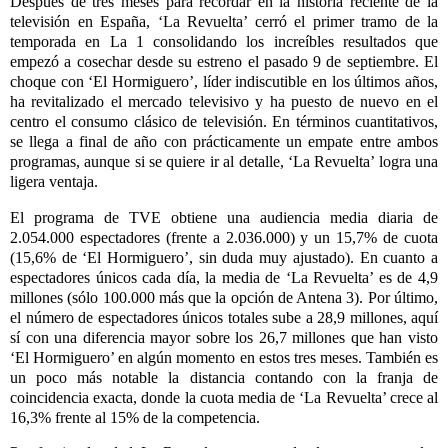
Después de tres meses para recordar en la historia reciente de la
televisión en España, ‘
La Revuelta
’ cerró el primer tramo de la
temporada en La 1 consolidando los increíbles resultados que
empezó a cosechar desde su estreno el pasado 9 de septiembre. El
choque con ‘El Hormiguero’, líder indiscutible en los últimos años,
ha revitalizado el mercado televisivo y ha puesto de nuevo en el
centro el consumo clásico de televisión. En términos cuantitativos,
se llega a final de año con prácticamente un empate entre ambos
programas, aunque si se quiere ir al detalle, ‘La Revuelta’ logra una
ligera ventaja.
El programa de TVE obtiene una audiencia media diaria de
2.054.000 espectadores (frente a 2.036.000) y un 15,7% de cuota
(15,6% de ‘El Hormiguero’, sin duda muy ajustado). En cuanto a
espectadores únicos cada día, la media de ‘La Revuelta’ es de 4,9
millones (sólo 100.000 más que la opción de Antena 3). Por último,
el número de espectadores únicos totales sube a 28,9 millones, aquí
sí con una diferencia mayor sobre los 26,7 millones que han visto
‘El Hormiguero’ en algún momento en estos tres meses. También es
un poco más notable la distancia contando con la franja de
coincidencia exacta, donde la cuota media de ‘La Revuelta’ crece al
16,3% frente al 15% de la competencia.